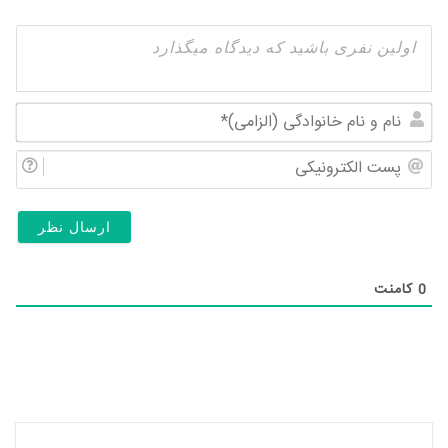
نام
و
پس
نام
الک
خان
(ال
0
کامنت