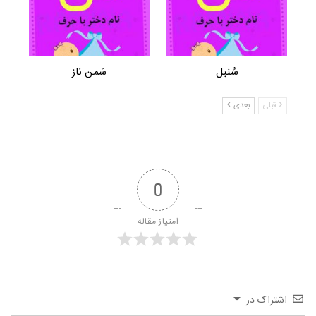
سُنبل
سَمن ناز
قبلی
بعدی
0
امتیاز مقاله
اشتراک در