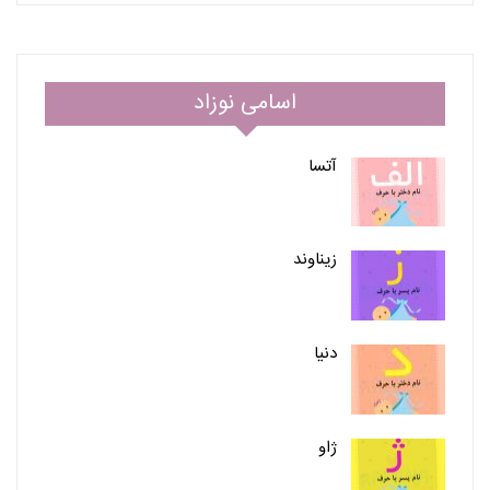
اسامی نوزاد
آتسا
زیناوند
دنیا
ژاو