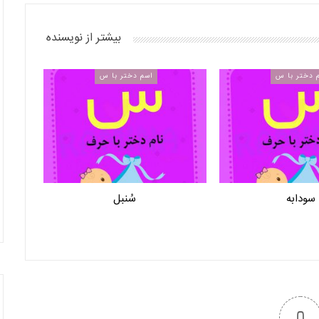
بیشتر از نویسنده
 دختر با س
اسم دختر با س
سودابه
سُنبل
0