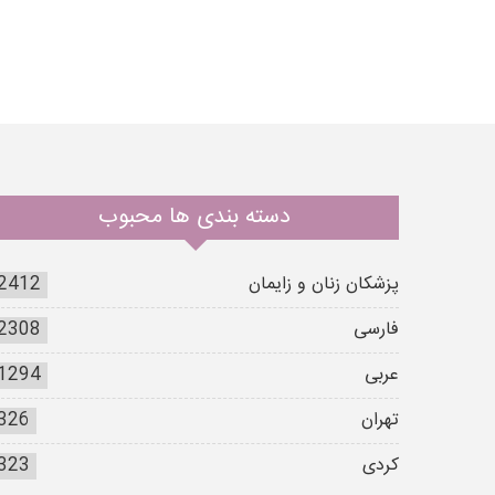
دسته بندی ها محبوب
پزشکان زنان و زایمان
2412
فارسی
2308
عربی
1294
تهران
326
کردی
323