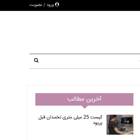
ورود / عضویت
آخرین مطالب
کیست 25 میلی متری تخمدان قبل
پریود