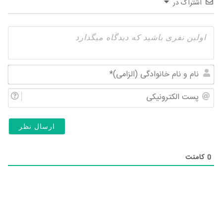
اشتراک در
نام
و
پس
نام
الک
خان
(ال
0
کامنت