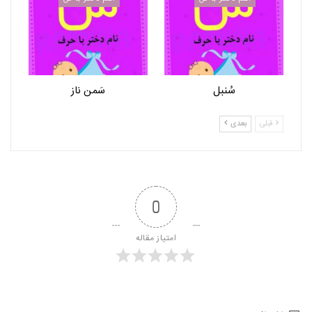
سُنبل
سَمن ناز
قبلی
بعدی
0
امتیاز مقاله