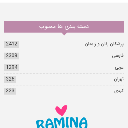
دسته بندی ها محبوب
پزشکان زنان و زایمان
2412
فارسی
2308
عربی
1294
تهران
326
کردی
323