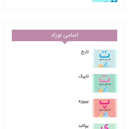
اسامی نوزاد
تارخ
تاپیک
پیروزه
یوکابد