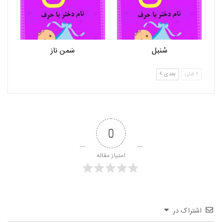
سُنبل
سَمن ناز
قبلی
بعدی
0
امتیاز مقاله
اشتراک در