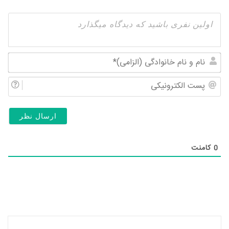
نام
و
پس
نام
الک
خان
(ال
0
کامنت