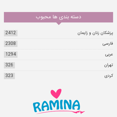
دسته بندی ها محبوب
پزشکان زنان و زایمان
2412
فارسی
2308
عربی
1294
تهران
326
کردی
323