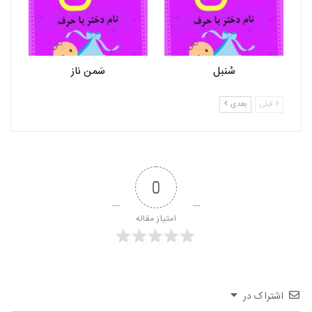
سُنبل
سَمن ناز
قبلی
بعدی
0
امتیاز مقاله
اشتراک در