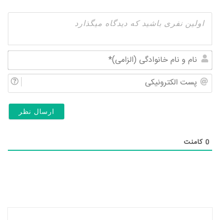
نام
و
پس
نام
الک
خان
(ال
0
کامنت