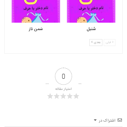
سُنبل
سَمن ناز
قبلی
بعدی
0
امتیاز مقاله
اشتراک در