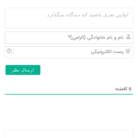
نام
و
پس
نام
الک
خان
(ال
0
کامنت