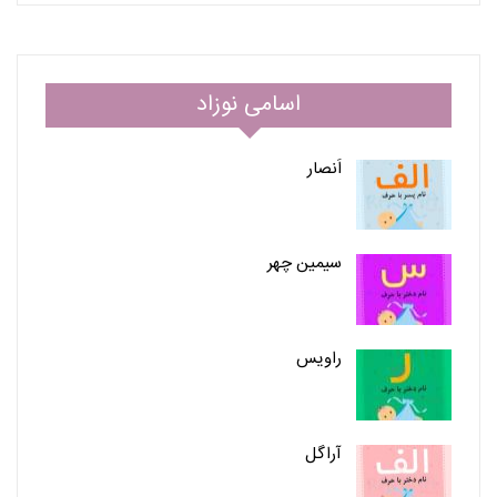
اسامی نوزاد
اَنصار
سیمین چهر
راویس
آراگل