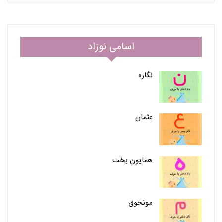
اسامی نوزاد
نگاره
عثمان
همایون بخت
مونجوق