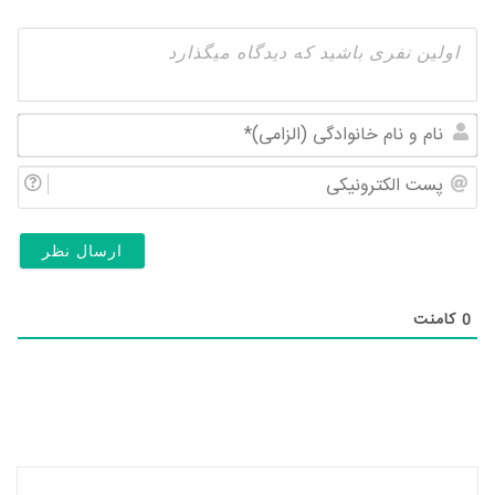
نام
و
پس
نام
الک
خان
(ال
0
کامنت