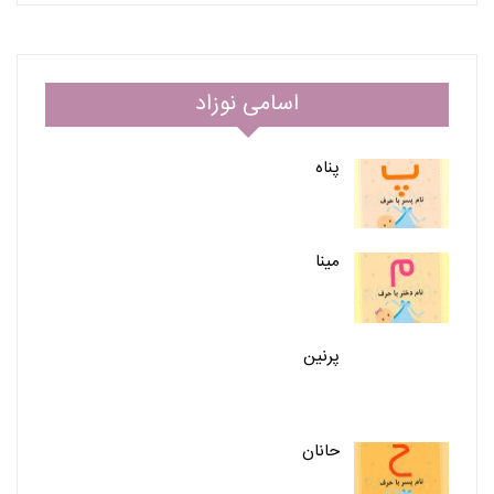
اسامی نوزاد
پناه
مینا
پرنین
حانان