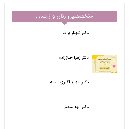
متخصصین زنان و زایمان
دکتر شهناز برات
دکتر زهرا خباززاده
دکتر سهیلا اکبری ابیانه
دکتر الهه مبصر