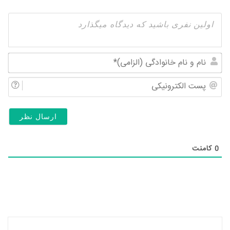
نام
و
پس
نام
الک
خان
(ال
0
کامنت