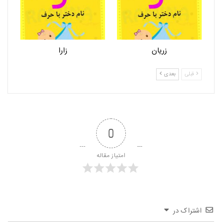
زریان
زارا
قبلی
بعدی
0
امتیاز مقاله
اشتراک در