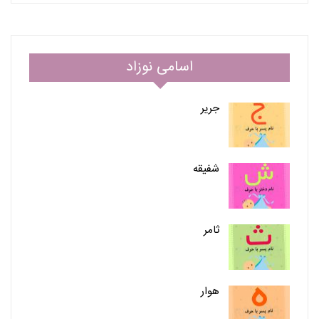
اسامی نوزاد
جریر
شفیقه
ثامر
هوار