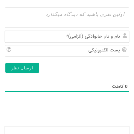
نام
و
پس
نام
الک
خان
(ال
0
کامنت