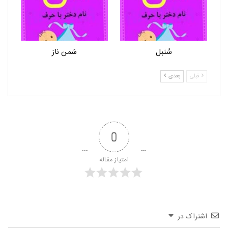
سُنبل
سَمن ناز
قبلی
بعدی
0
امتیاز مقاله
اشتراک در