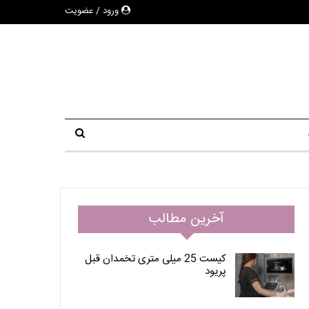
ورود / عضویت
آخرین مطالب
کیست 25 میلی متری تخمدان قبل
پریود