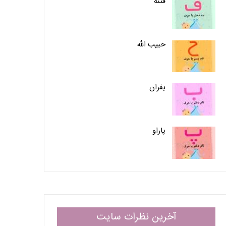
فتنه
حبیب الله
بفران
پاراو
آخرین نظرات سایت