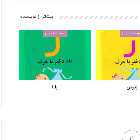
بیشتر از نویسنده
م دختر با ز
اسم دختر با ر
زئوس
رانا
0