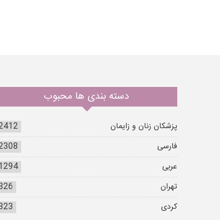
دسته بندی ها محبوب
پزشکان زنان و زایمان
2412
فارسی
2308
عربی
1294
تهران
326
کردی
323