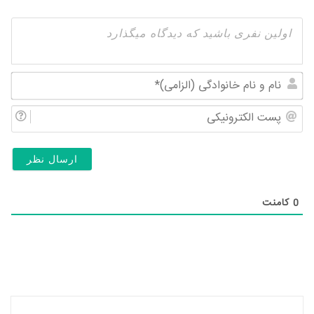
نام
و
پس
نام
الک
خان
(ال
0
کامنت