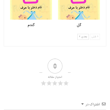
گل
گندم
قبلی
بعدی
0
امتیاز مقاله
اشتراک در