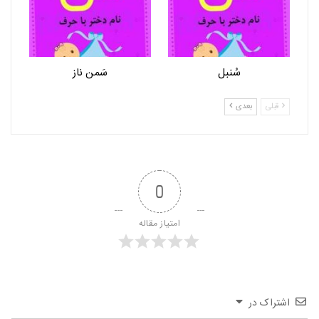
سُنبل
سَمن ناز
قبلی
بعدی
0
امتیاز مقاله
اشتراک در