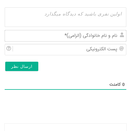
نام
و
پس
نام
الک
خان
(ال
0
کامنت