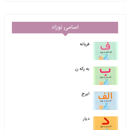
اسامی نوزاد
فریانه
به رکه ن
ایرج
دیار