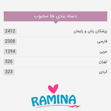
دسته بندی ها محبوب
پزشکان زنان و زایمان
2412
فارسی
2308
عربی
1294
تهران
326
کردی
323