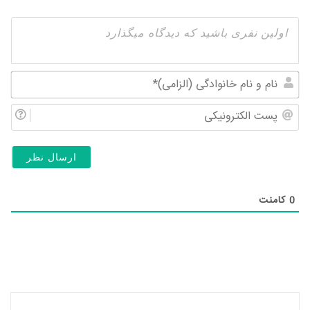
نام
و
پس
نام
الک
خان
(ال
0
کامنت