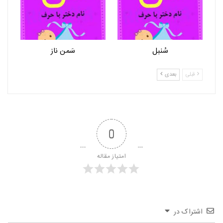
سُنبل
سَمن ناز
قبلی
بعدی
0
امتیاز مقاله
اشتراک در