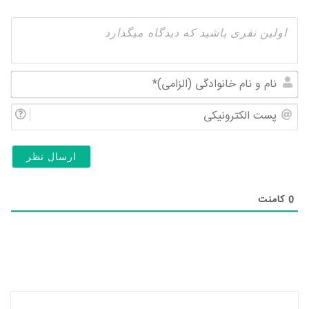
نام
و
پس
نام
الک
خان
(ال
0
کامنت