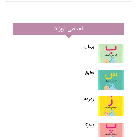
اسامی نوزاد
بردان
سابق
زمزمه
پیفوٌک