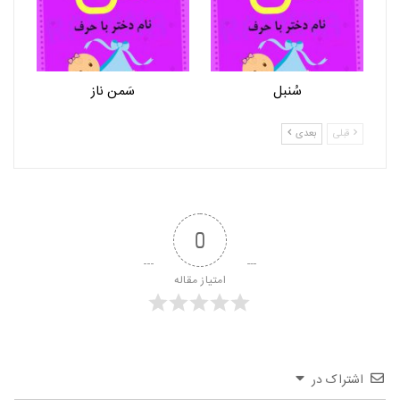
سُنبل
سَمن ناز
قبلی
بعدی
0
امتیاز مقاله
اشتراک در