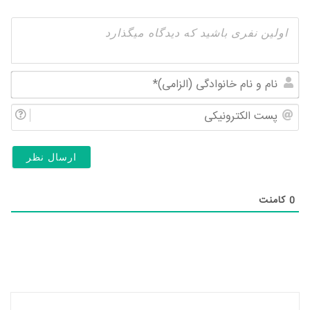
نام
و
پس
نام
الک
خان
(ال
0
کامنت