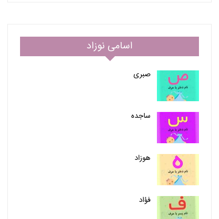
اسامی نوزاد
صبری
ساجده
هوزاد
فؤاد