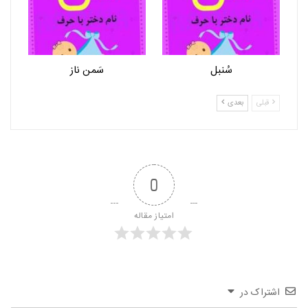
سُنبل
سَمن ناز
قبلی
بعدی
0
امتیاز مقاله
اشتراک در