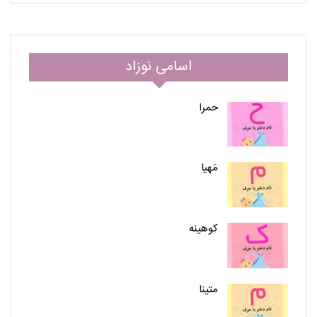
اسامی نوزاد
حمرا
مَهیا
کوهینه
متینا