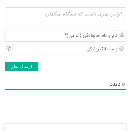
نام
و
پس
نام
الک
خان
(ال
0
کامنت