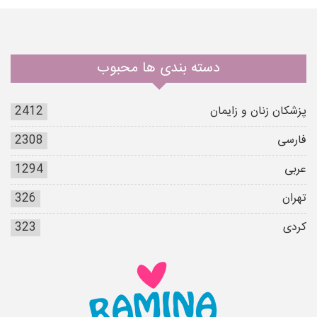
دسته بندی ها محبوب
پزشکان زنان و زایمان
2412
فارسی
2308
عربی
1294
تهران
326
کردی
323