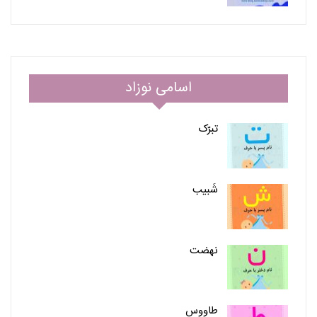
اسامی نوزاد
تبرّک
شَبیب
نهضت
طاووس