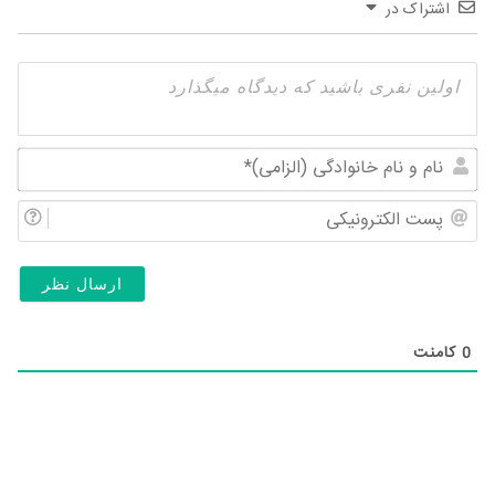
اشتراک در
نام
و
پس
نام
الک
خان
(ال
0
کامنت