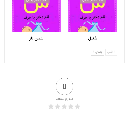
اسم دختر با س
اسم دختر با س
سُنبل
سَمن ناز
قبلی
بعدی
0
امتیاز مقاله