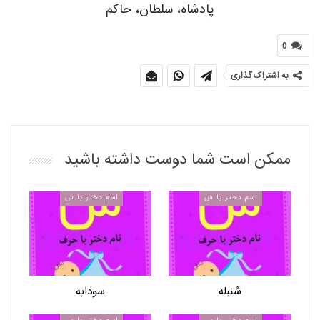
پادشاه، سلطان، حاکم
0
به اشتراک گذاری
ممکن است شما دوست داشته باشید
اسم دختر با س
اسم دختر با س
سُنبله
سودابه