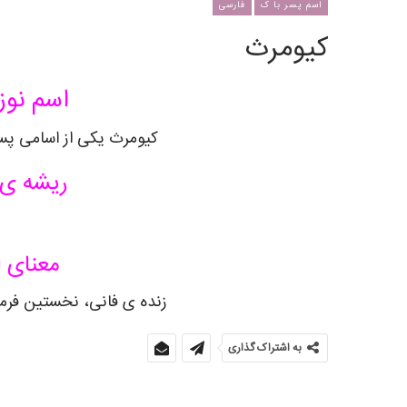
اسم پسر با ک
فارسی
کیومرث
اسم نوز
کیومرث یکی از اسامی پسر
ریشه ی 
معنای 
زنده ی فانی، نخستین فرمان
به اشتراک گذاری