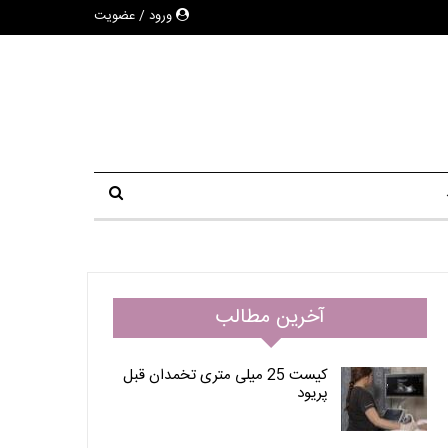
ورود / عضویت
آخرین مطالب
کیست 25 میلی متری تخمدان قبل
پریود