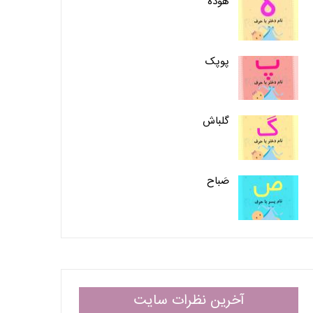
هوده
پوپک
گلباش
صَباح
آخرین نظرات سایت