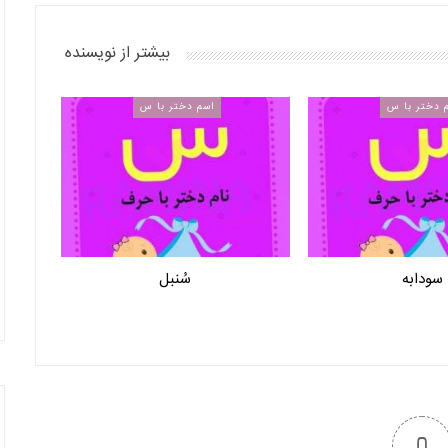
بیشتر از نویسنده
 دختر با س
اسم دختر با س
سودابه
سُنبل
0