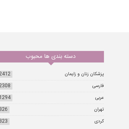
دسته بندی ها محبوب
پزشکان زنان و زایمان
2412
فارسی
2308
عربی
1294
تهران
326
کردی
323