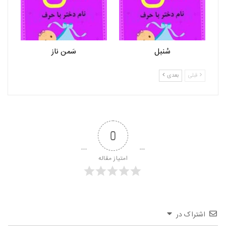
سُنبل
سَمن ناز
قبلی
بعدی
0
امتیاز مقاله
اشتراک در