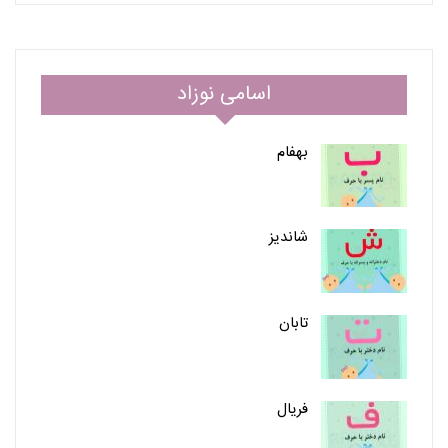
اسامی نوزاد
بهفام
شاندیز
تابان
فریال