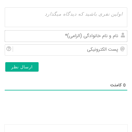
نام
و
پس
نام
الک
خان
(ال
0
کامنت