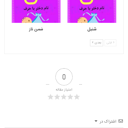
سُنبل
سَمن ناز
قبلی
بعدی
0
امتیاز مقاله
اشتراک در