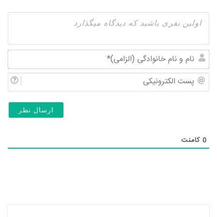
نام
و
پس
نام
الک
خان
(ال
0
کامنت