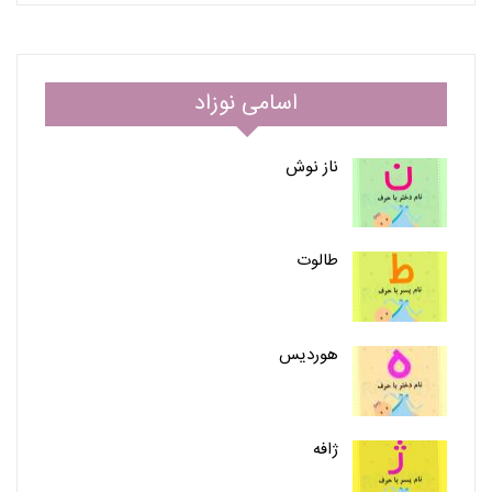
اسامی نوزاد
ناز نوش
طالوت
هوردیس
ژافه