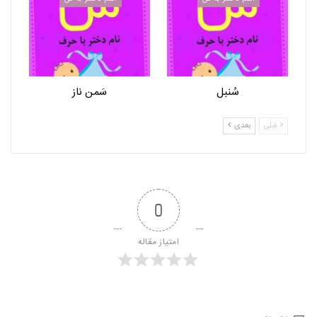
سُنبل
سَمن ناز
قبلی
بعدی
0
امتیاز مقاله