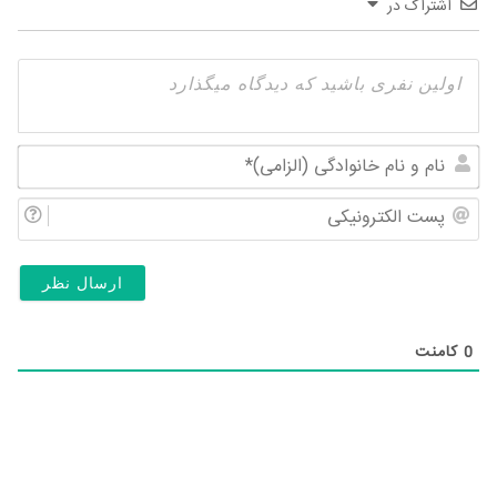
اشتراک در
نام
و
پس
نام
الک
خان
(ال
0
کامنت