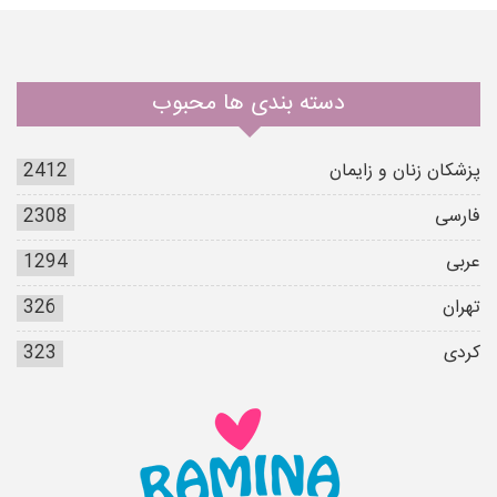
دسته بندی ها محبوب
پزشکان زنان و زایمان
2412
فارسی
2308
عربی
1294
تهران
326
کردی
323