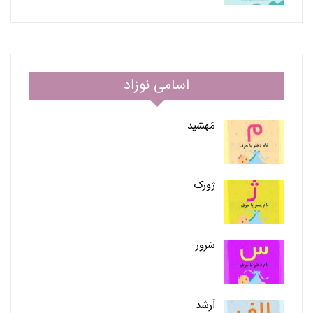
اسامی نوزاد
مَهشید
ژورک
سَرور
اَرشد