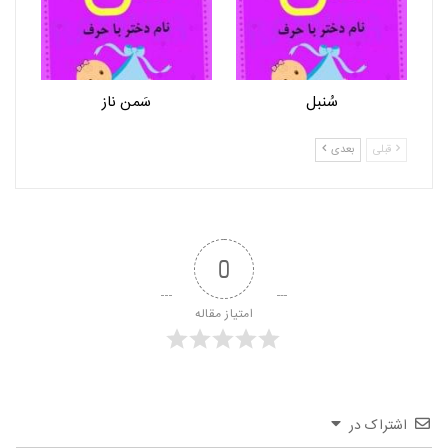
سُنبل
سَمن ناز
قبلی
بعدی
0
امتیاز مقاله
اشتراک در