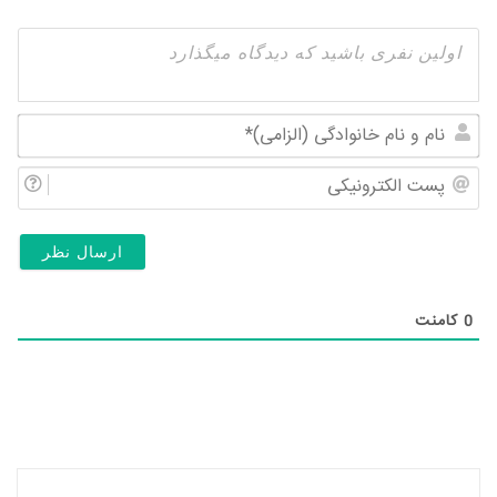
نام
و
پس
نام
الک
خان
(ال
0
کامنت