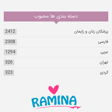
دسته بندی ها محبوب
پزشکان زنان و زایمان
2412
فارسی
2308
عربی
1294
تهران
326
کردی
323