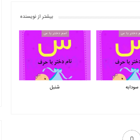
بیشتر از نویسنده
 دختر با س
اسم دختر با س
سودابه
سُنبل
0