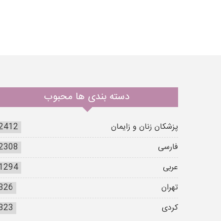
دسته بندی ها محبوب
پزشکان زنان و زایمان
2412
فارسی
2308
عربی
1294
تهران
326
کردی
323