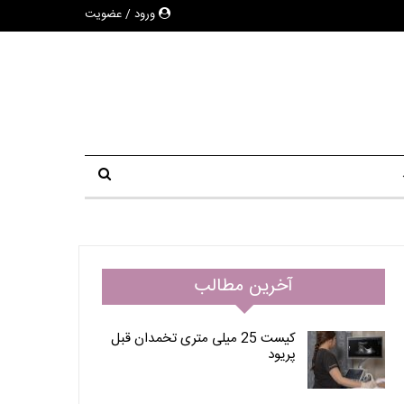
ورود / عضویت
آخرین مطالب
کیست 25 میلی متری تخمدان قبل
پریود