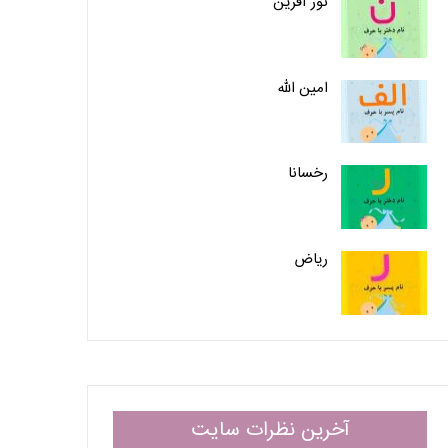
نور آفرین
امین الله
رخسانا
ریاض
آخرین نظرات سایت