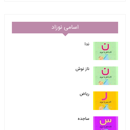
اسامی نوزاد
ندا
ناز نوش
ریاض
ساجده