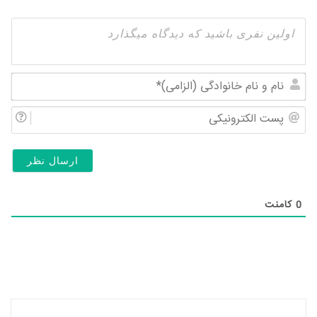
نام
و
پس
نام
الک
خان
(ال
0
کامنت