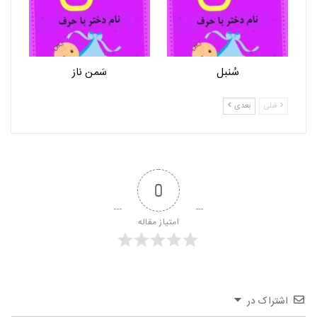
سُنبل
سَمن ناز
قبلی
بعدی
0
امتیاز مقاله
اشتراک در