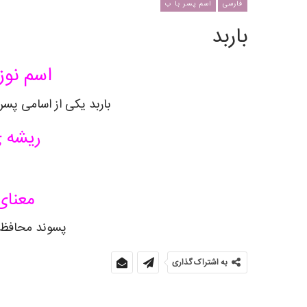
فارسی
اسم پسر با ب
باربد
اسم نوز
باربد یکی از اسامی پسر
ریشه ی
معنای
پسوند محافظ ی
به اشتراک گذاری