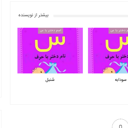
بیشتر از نویسنده
 دختر با س
اسم دختر با س
سودابه
سُنبل
0