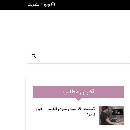
ورود / عضویت
آخرین مطالب
کیست 25 میلی متری تخمدان قبل
پریود