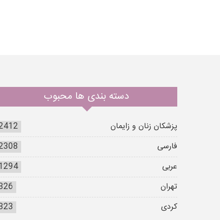
دسته بندی ها محبوب
پزشکان زنان و زایمان
2412
فارسی
2308
عربی
1294
تهران
326
کردی
323