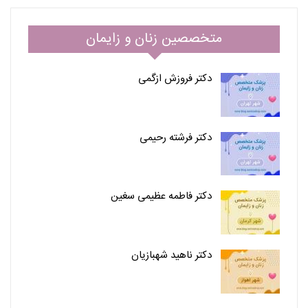
متخصصین زنان و زایمان
دکتر فروزش ازگمی
دکتر فرشته رحیمی
دکتر فاطمه عظیمی سغین
دکتر ناهید شهبازیان