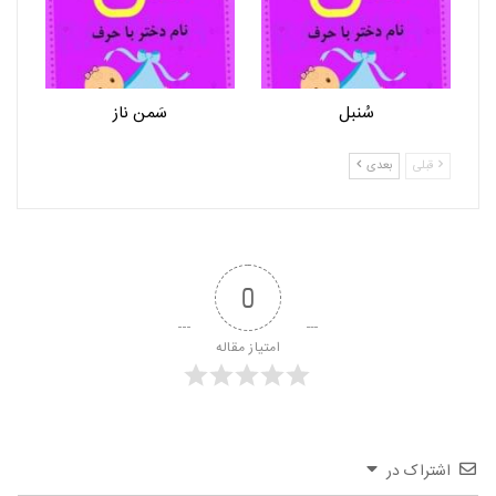
سُنبل
سَمن ناز
قبلی
بعدی
0
امتیاز مقاله
اشتراک در