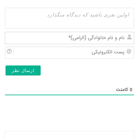
نام
و
پس
نام
الک
خان
(ال
0
کامنت