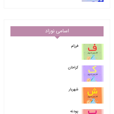
اسامی نوزاد
فرزام
کراخان
شهریار
پودنه