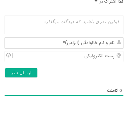
اشتراک در
نام
و
پس
نام
الک
خان
(ال
0
کامنت