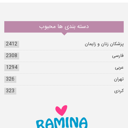
دسته بندی ها محبوب
پزشکان زنان و زایمان
2412
فارسی
2308
عربی
1294
تهران
326
کردی
323