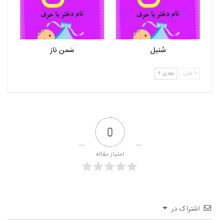
سُنبل
سَمن ناز
قبلی
بعدی
0
امتیاز مقاله
اشتراک در