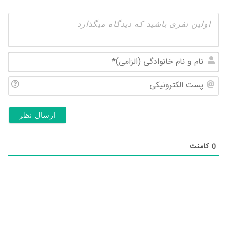
نام
و
پس
نام
الک
خان
(ال
0
کامنت