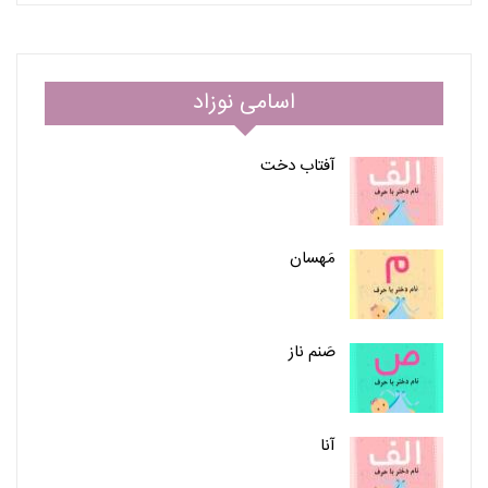
اسامی نوزاد
آفتاب دخت
مَهسان
صَنم ناز
آنا