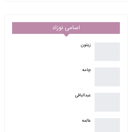
اسامی نوزاد
زیتون
چامه
عبدالباقی
عالمه