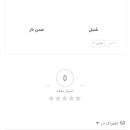
سُنبل
سَمن ناز
قبلی
بعدی
0
امتیاز مقاله
اشتراک در