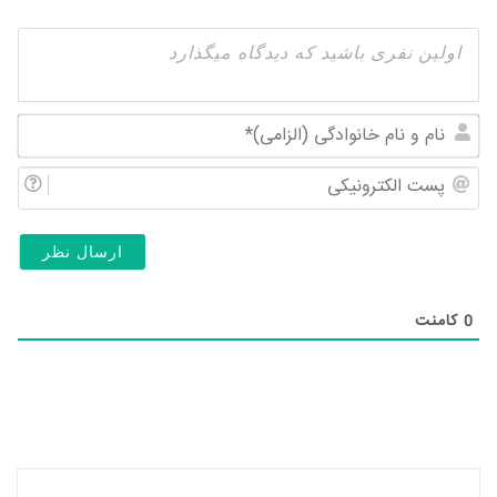
نام
و
پس
نام
الک
خان
(ال
0
کامنت