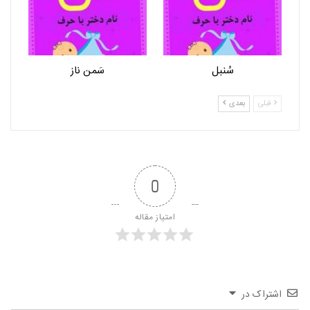
سُنبل
سَمن ناز
قبلی
بعدی
0
امتیاز مقاله
اشتراک در