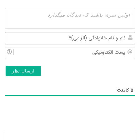
نام
و
پس
نام
الک
خان
(ال
0
کامنت