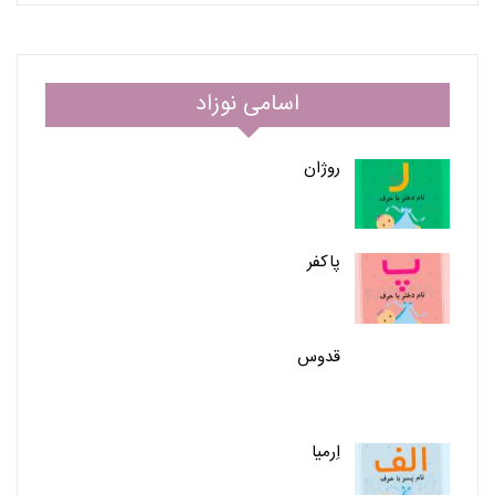
اسامی نوزاد
روژان
پاکفر
قدوس
اِرمیا