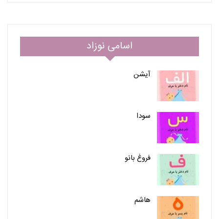
اسامی نوزاد
آیشن
سودا
فروغ بانو
هاشم