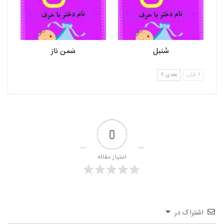
سُنبل
سَمن ناز
قبلی
بعدی
0
امتیاز مقاله
اشتراک در