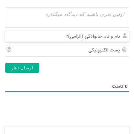
نام
و
پس
نام
الک
خان
(ال
0
کامنت