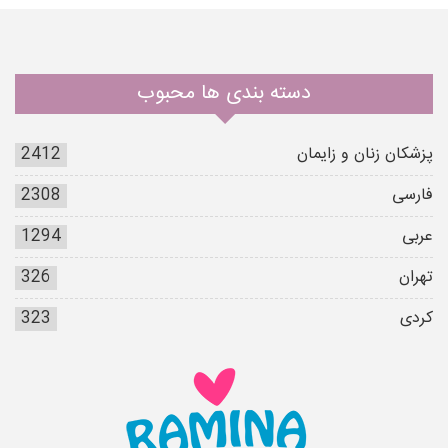
دسته بندی ها محبوب
پزشکان زنان و زایمان
2412
فارسی
2308
عربی
1294
تهران
326
کردی
323