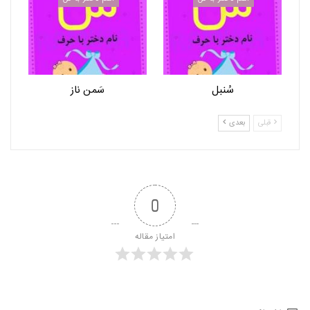
سُنبل
سَمن ناز
قبلی
بعدی
0
امتیاز مقاله