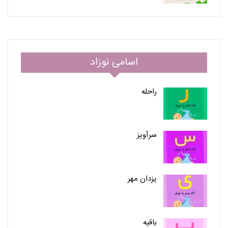
اسامی نوزاد
راحله
سرآویز
یزدان مهر
باقیه