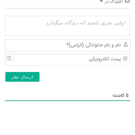
اشتراک در
نام
و
پس
نام
الک
خان
(ال
0
کامنت