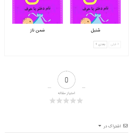
سُنبل
سَمن ناز
قبلی
بعدی
0
امتیاز مقاله
اشتراک در