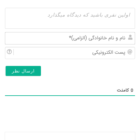
نام
و
پس
نام
الک
خان
(ال
0
کامنت