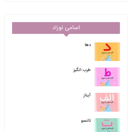
اسامی نوزاد
دها
طرب انگیز
آیناز
تانسو