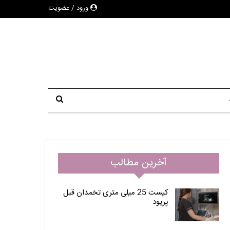
ورود / عضویت
آخرین مطالب
کیست 25 میلی متری تخمدان قبل
پریود