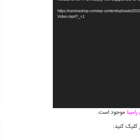
https://raminashop.com/wp-content/uploads/2020/10/S-
Video.mp4?_=1
امینا
موجود است.
کلیک کنید: