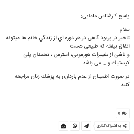
پاسخ کارشناس مامایی:
سلام
تاخير در پريود گاهی در هر دوره اي از زندگي خانم ها ميتونه
اتفاق بيفته كه طبيعی هست
و ناشی از تغييرات هورمونی، استرس ، تخمدان پلی
كيستيك و … می باشد
در صورت اطمينان از عدم بارداری به پزشك زنان مراجعه
كنيد
0
به اشتراک گذاری