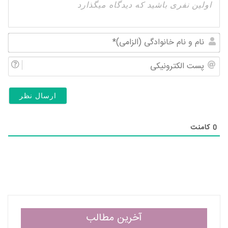
نام
و
پس
نام
الک
خان
(ال
0
کامنت
آخرین مطالب