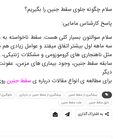
سلام چگونه جلوی سقط جنین را بگیریم؟
پاسخ کارشناس مامایی:
سلام سوالتون بسيار كلی هست. سقط ناخواسته به معن
سه ماهه اول بيشتر اتفاق ميفتد و عوامل زيادی هم 
مثل ناهنجاری های كروموزومی و مشكلات ژنتيكی، 
سابقه سقط جنين، وجود بيماری های مزمن، عفونت
دیگر
برای مطالعه ی انواع مقالات درباره ی
سقط جنین
روی
پیشگیری از سقط جنین
پیشگیری از سقط جنین در بارداری
جلوگیری ا
دلیل سقط جنین
علت سقط جنین
به اشتراک گذاری