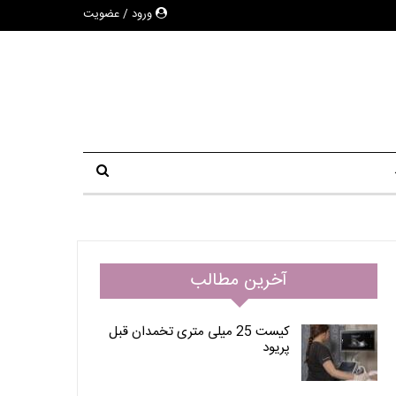
ورود / عضویت
آخرین مطالب
کیست 25 میلی متری تخمدان قبل
پریود