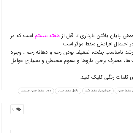
ی پايان يافتن بارداری تا قبل از
هفته بيستم
است كه در
در احتمال افزايش سقط موثر است
رشد نامناسب جفت، ضعيف بودن رحم و دهانه رحم ، وجود
 ها، مصرف برخی داروها و سموم محيطی و بسياری عوامل
 کلمات رنگی کلیک کنید.
ز سقط جنین
جلوگیری از سقط مکرر
دلایل سقط جنین
دلایل سقط جنین چیست
0