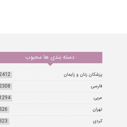
دسته بندی ها محبوب
پزشکان زنان و زایمان
2412
فارسی
2308
عربی
1294
تهران
326
کردی
323