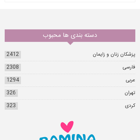
دسته بندی ها محبوب
پزشکان زنان و زایمان
2412
فارسی
2308
عربی
1294
تهران
326
کردی
323