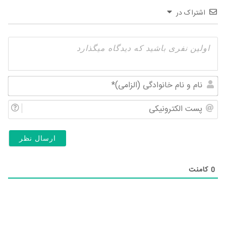
اشتراک در
نام
و
پس
نام
الک
خان
(ال
0
کامنت