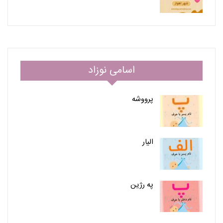
اسامی نوزاد
پرووشه
الیار
په رژین