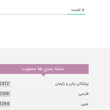
0
کامنت
دسته بندی ها محبوب
پزشکان زنان و زایمان
2412
فارسی
2308
عربی
1294