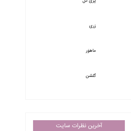
پری گل
زری
ماهوَر
گلشن
آخرین نظرات سایت