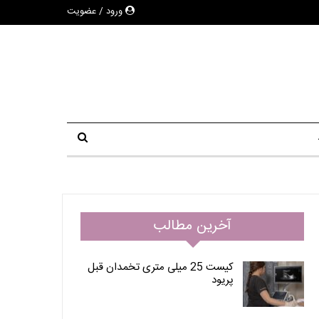
ورود / عضویت
آخرین مطالب
کیست 25 میلی متری تخمدان قبل
پریود