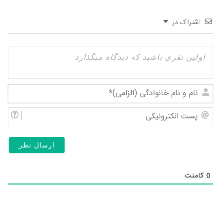
اشتراک در
نام
و
پس
نام
الک
خان
(ال
0
کامنت