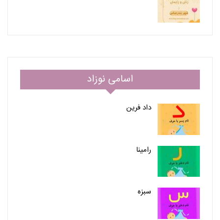
اسامی نوزاد
داد فرین
رامینا
سبزه