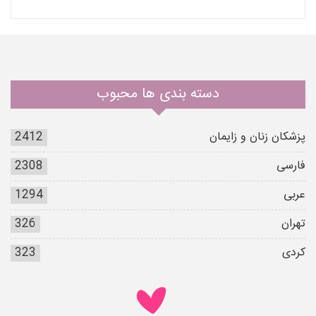
دسته بندی ها محبوب
پزشکان زنان و زایمان
2412
فارسی
2308
عربی
1294
تهران
326
کردی
323