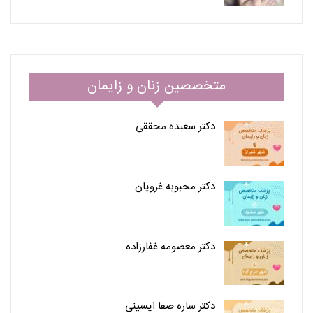
متخصصین زنان و زایمان
دکتر سعیده محققی
دکتر محبوبه غرویان
دکتر معصومه غفارزاده
دکتر ساره صفا ایسینی