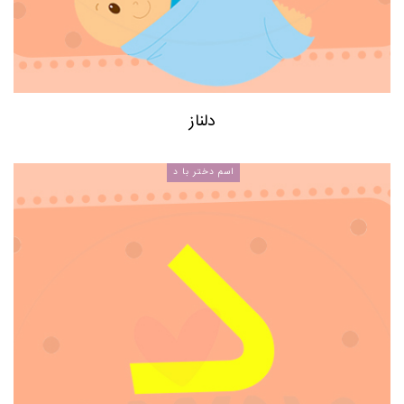
دلناز
اسم دختر با د