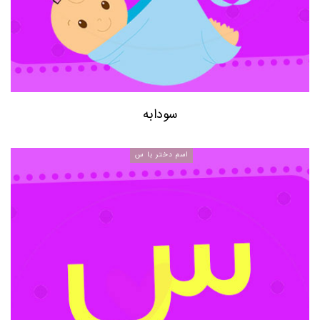
سودابه
اسم دختر با س