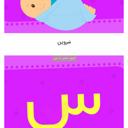
سَروین
اسم دختر با س