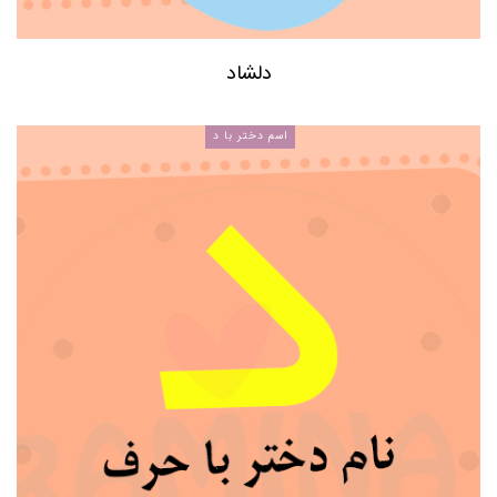
دلشاد
اسم دختر با د