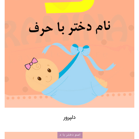
دلپرور
اسم دختر با د