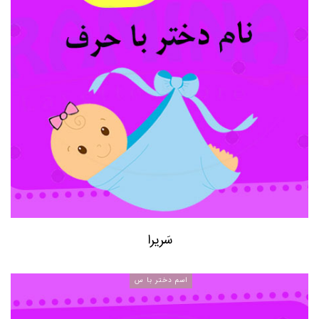
سَریرا
اسم دختر با س