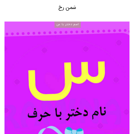
سَمن رخ
اسم دختر با س