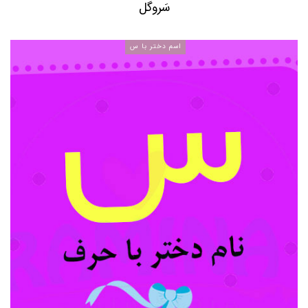
سَروگل
اسم دختر با س