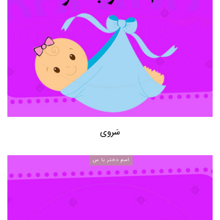
سَروی
اسم دختر با س