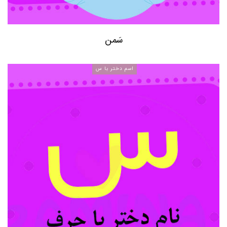
سَمن
اسم دختر با س