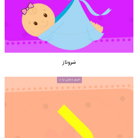
سَروناز
اسم دختر با د