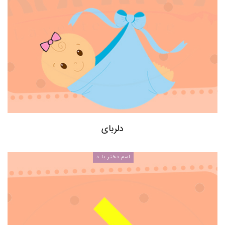
دلربای
اسم دختر با د