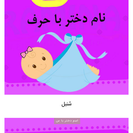
سُنبل
اسم دختر با س