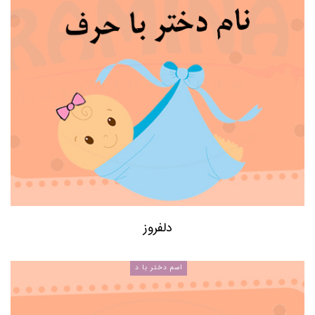
دلفروز
اسم دختر با د