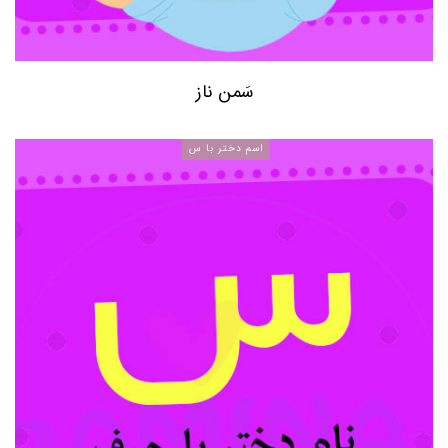
سَمن ناز
اسم دختر با س