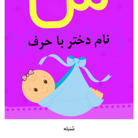
سُنبله