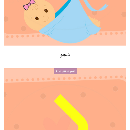
دلجو
اسم دختر با د