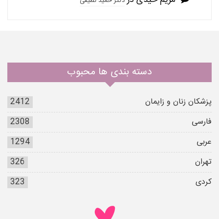
دکتر حمید نظیفی
دسته بندی ها محبوب
پزشکان زنان و زایمان
2412
فارسی
2308
عربی
1294
تهران
326
کردی
323