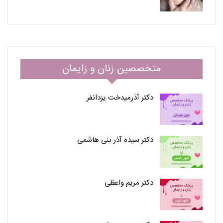
متخصصین زنان و زایمان
دکتر آذرمیدخت یزدانفر
دکتر سیده آذر بنی هاشمی
دکتر مریم واعظی