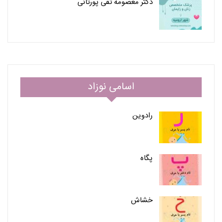
دکتر معصومه تقی پورثانی
اسامی نوزاد
رادوین
پگاه
خشاش