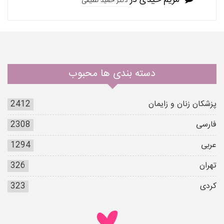
دکتر حمید نظیفی
دسته بندی ها محبوب
پزشکان زنان و زایمان
2412
فارسی
2308
عربی
1294
تهران
326
کردی
323