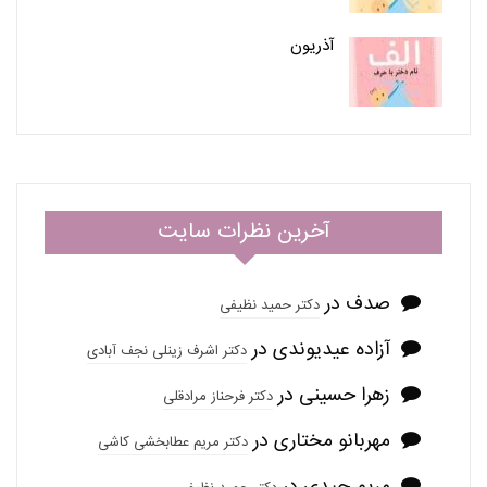
آذریون
آخرین نظرات سایت
صدف
در
دکتر حمید نظیفی
آزاده عیدیوندی
در
دکتر اشرف زینلی نجف آبادی
زهرا حسینی
در
دکتر فرحناز مرادقلی
مهربانو مختاری
در
دکتر مریم عطابخشی کاشی
مریم حیدی
در