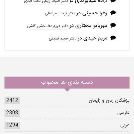
آزاده عیدیوندی
در
دکتر اشرف زینلی نجف آبادی
زهرا حسینی
در
دکتر فرحناز مرادقلی
مهربانو مختاری
در
دکتر مریم عطابخشی کاشی
مریم حیدی
در
دکتر حمید نظیفی
دسته بندی ها محبوب
پزشکان زنان و زایمان
2412
فارسی
2308
عربی
1294