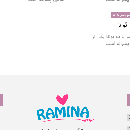
م پسر با ت
تَوانا
ر با ت تَوانا یکی از
پسرانه است…