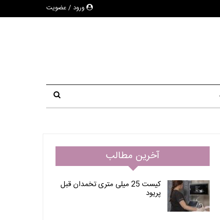
ورود / عضویت
آخرین مطالب
کیست 25 میلی متری تخمدان قبل
پریود