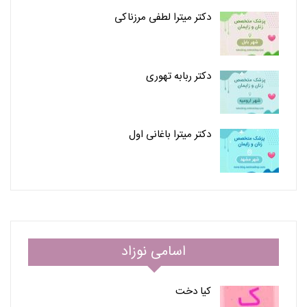
دکتر میترا لطفی مرزناکی
دکتر ربابه تهوری
دکتر میترا باغانی اول
اسامی نوزاد
کیا دخت