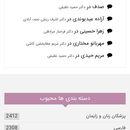
صدف
در
دکتر حمید نظیفی
آزاده عیدیوندی
در
دکتر اشرف زینلی نجف آبادی
زهرا حسینی
در
دکتر فرحناز مرادقلی
مهربانو مختاری
در
دکتر مریم عطابخشی کاشی
مریم حیدی
در
دکتر حمید نظیفی
دسته بندی ها محبوب
پزشکان زنان و زایمان
2412
فارسی
2308