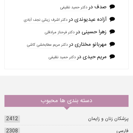
صدف
در
دکتر حمید نظیفی
آزاده عیدیوندی
در
دکتر اشرف زینلی نجف آبادی
زهرا حسینی
در
دکتر فرحناز مرادقلی
مهربانو مختاری
در
دکتر مریم عطابخشی کاشی
مریم حیدی
در
دکتر حمید نظیفی
دسته بندی ها محبوب
پزشکان زنان و زایمان
2412
فارسی
2308