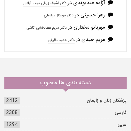
آزاده عیدیوندی
در
دکتر اشرف زینلی نجف آبادی
زهرا حسینی
در
دکتر فرحناز مرادقلی
مهربانو مختاری
در
دکتر مریم عطابخشی کاشی
مریم حیدی
در
دکتر حمید نظیفی
دسته بندی ها محبوب
پزشکان زنان و زایمان
2412
فارسی
2308
عربی
1294