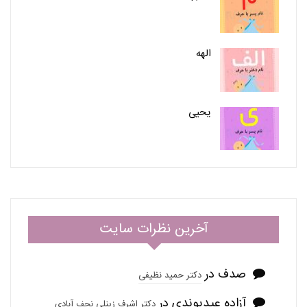
الهه
یحیی
آخرین نظرات سایت
صدف
در
دکتر حمید نظیفی
آزاده عیدیوندی
در
دکتر اشرف زینلی نجف آبادی