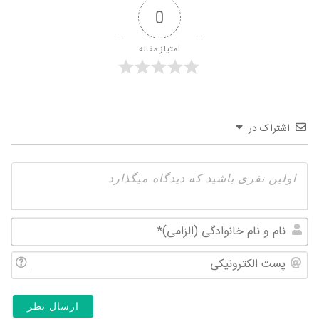
0
امتیاز مقاله
اشتراک در
نام
و
پس
نام
الک
خان
(ال