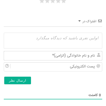
اشتراک در
نام
و
پس
نام
الک
خان
(ال
0
کامنت