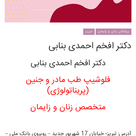
پزشکان زنان و زایمان
تبریز
دکتر افخم احمدی بنابی
دکتر افخم احمدی بنابی
فلوشیپ طب مادر و جنین
(پریناتولوژی)
متخصص زنان و زایمان
آدرس: تبریز؛ خیابان 17 شهریور جدید – روبروی بانک ملی –