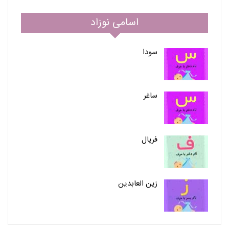
اسامی نوزاد
سودا
ساغر
فریال
زین العابدین