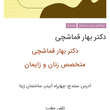
پزشکان زنان و زایمان
سنندج
دکتر بهار قماشچی
دکتر بهار قماشچی
متخصص زنان و زایمان
آدرس: سنندج؛ چهارراه آبیدر، ساختمان ژینا
تلفن مطب: