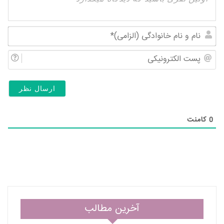
نام
و
پس
نام
الک
خان
(ال
0
کامنت
آخرین مطالب